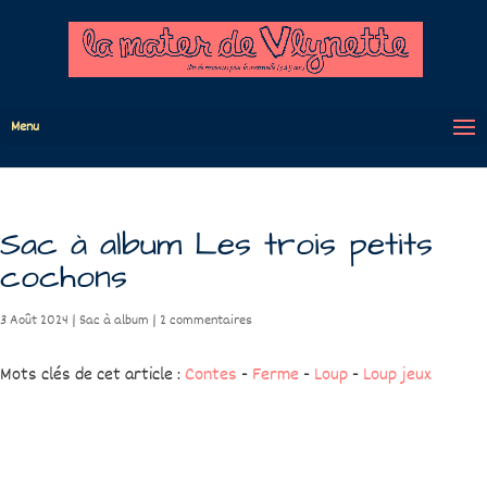
Menu
Sac à album Les trois petits
cochons
3 Août 2024
|
Sac à album
|
2 commentaires
Mots clés de cet article :
Contes
-
Ferme
-
Loup
-
Loup jeux