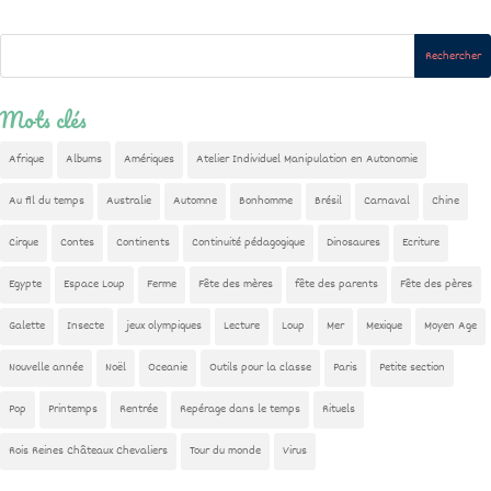
Mots clés
Afrique
Albums
Amériques
Atelier Individuel Manipulation en Autonomie
Au fil du temps
Australie
Automne
Bonhomme
Brésil
Carnaval
Chine
Cirque
Contes
Continents
Continuité pédagogique
Dinosaures
Ecriture
Egypte
Espace Loup
Ferme
Fête des mères
fête des parents
Fête des pères
Galette
Insecte
jeux olympiques
Lecture
Loup
Mer
Mexique
Moyen Age
Nouvelle année
Noël
Oceanie
Outils pour la classe
Paris
Petite section
Pop
Printemps
Rentrée
Repérage dans le temps
Rituels
Rois Reines Châteaux Chevaliers
Tour du monde
Virus