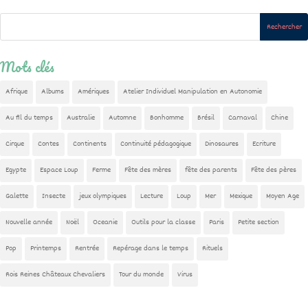
Mots clés
Afrique
Albums
Amériques
Atelier Individuel Manipulation en Autonomie
Au fil du temps
Australie
Automne
Bonhomme
Brésil
Carnaval
Chine
Cirque
Contes
Continents
Continuité pédagogique
Dinosaures
Ecriture
Egypte
Espace Loup
Ferme
Fête des mères
fête des parents
Fête des pères
Galette
Insecte
jeux olympiques
Lecture
Loup
Mer
Mexique
Moyen Age
Nouvelle année
Noël
Oceanie
Outils pour la classe
Paris
Petite section
Pop
Printemps
Rentrée
Repérage dans le temps
Rituels
Rois Reines Châteaux Chevaliers
Tour du monde
Virus