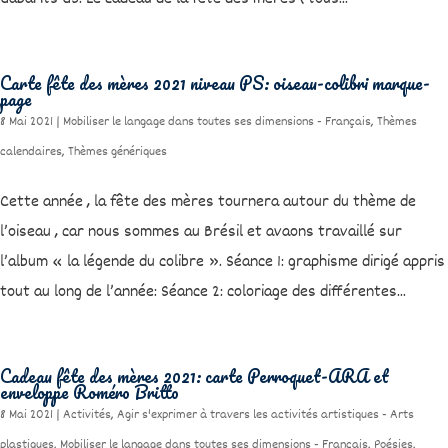
Carte fête des mères 2021 niveau PS: oiseau-colibri marque-
page
8 Mai 2021
|
Mobiliser le langage dans toutes ses dimensions - Français
,
Thèmes
calendaires
,
Thèmes génériques
Cette année , la fête des mères tournera autour du thème de
l’oiseau , car nous sommes au Brésil et avaons travaillé sur
l’album « la légende du colibre ». Séance 1: graphisme dirigé appris
tout au long de l’année: Séance 2: coloriage des différentes...
Cadeau fête des mères 2021: carte Perroquet-ARA et
enveloppe Roméro Britto
8 Mai 2021
|
Activités
,
Agir s'exprimer à travers les activités artistiques - Arts
plastiques
,
Mobiliser le langage dans toutes ses dimensions - Français
,
Poésies
,