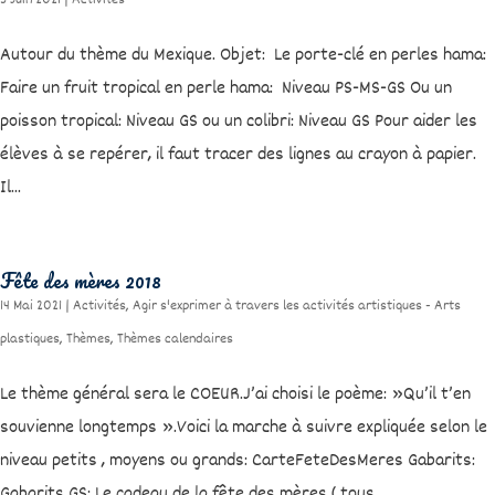
5 Juin 2021
|
Activités
Autour du thème du Mexique. Objet: Le porte-clé en perles hama:
Faire un fruit tropical en perle hama: Niveau PS-MS-GS Ou un
poisson tropical: Niveau GS ou un colibri: Niveau GS Pour aider les
élèves à se repérer, il faut tracer des lignes au crayon à papier.
Il...
Fête des mères 2018
14 Mai 2021
|
Activités
,
Agir s'exprimer à travers les activités artistiques - Arts
plastiques
,
Thèmes
,
Thèmes calendaires
Le thème général sera le COEUR.J’ai choisi le poème: »Qu’il t’en
souvienne longtemps ».Voici la marche à suivre expliquée selon le
niveau petits , moyens ou grands: CarteFeteDesMeres Gabarits:
Gabarits GS: Le cadeau de la fête des mères ( tous...