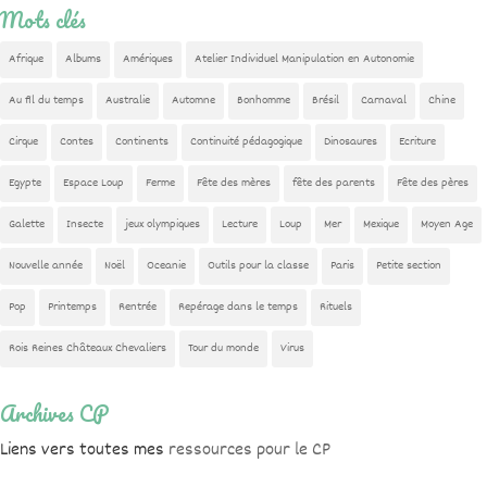
Mots clés
Afrique
Albums
Amériques
Atelier Individuel Manipulation en Autonomie
Au fil du temps
Australie
Automne
Bonhomme
Brésil
Carnaval
Chine
Cirque
Contes
Continents
Continuité pédagogique
Dinosaures
Ecriture
Egypte
Espace Loup
Ferme
Fête des mères
fête des parents
Fête des pères
Galette
Insecte
jeux olympiques
Lecture
Loup
Mer
Mexique
Moyen Age
Nouvelle année
Noël
Oceanie
Outils pour la classe
Paris
Petite section
Pop
Printemps
Rentrée
Repérage dans le temps
Rituels
Rois Reines Châteaux Chevaliers
Tour du monde
Virus
Archives CP
Liens vers toutes mes
ressources pour le CP