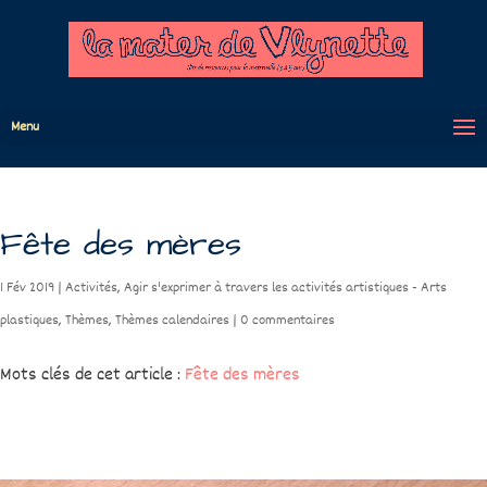
Menu
Fête des mères
1 Fév 2019
|
Activités
,
Agir s'exprimer à travers les activités artistiques - Arts
plastiques
,
Thèmes
,
Thèmes calendaires
|
0 commentaires
Mots clés de cet article :
Fête des mères