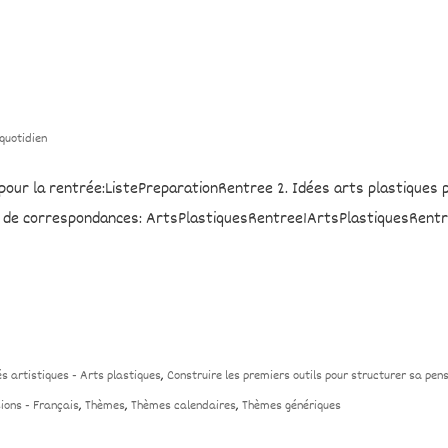
 quotidien
r pour la rentrée:ListePreparationRentree 2. Idées arts plastiques 
s de correspondances: ArtsPlastiquesRentree1ArtsPlastiquesRentr
és artistiques - Arts plastiques
,
Construire les premiers outils pour structurer sa pen
ions - Français
,
Thèmes
,
Thèmes calendaires
,
Thèmes génériques