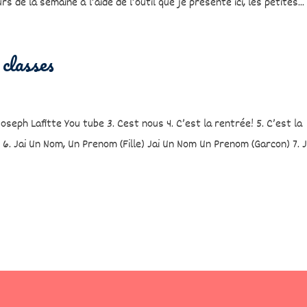
s de la semaine à l’aide de l’outil que je presente ici, les petites...
 classes
eph Lafitte You tube 3. Cest nous 4. C’est la rentrée! 5. C’est la
6. Jai Un Nom, Un Prenom (Fille) Jai Un Nom Un Prenom (Garcon) 7. 