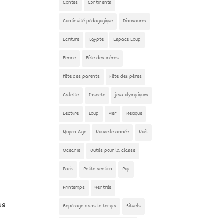
Contes
Continents
-
Continuité pédagogique
Dinosaures
Ecriture
Egypte
Espace Loup
Ferme
Fête des mères
fête des parents
Fête des pères
Galette
Insecte
jeux olympiques
Lecture
Loup
Mer
Mexique
Moyen Age
Nouvelle année
Noël
Oceanie
Outils pour la classe
Paris
Petite section
Pop
Printemps
Rentrée
us
Repérage dans le temps
Rituels