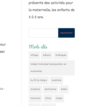
présente des activités pour
la maternelle, les enfants de
3 à 5 ans.
pour
Mots clés
ee1
Afrique
Albums
Amériques
Atelier Individuel Manipulation en
Autonomie
Au fil du temps
Australie
sée -
Automne
Bonhomme
Brésil
Carnaval
Chine
Cirque