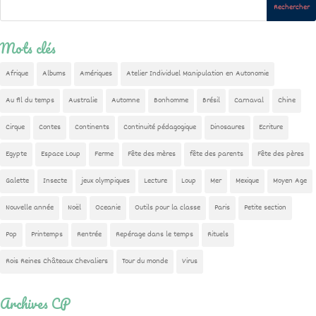
Mots clés
Afrique
Albums
Amériques
Atelier Individuel Manipulation en Autonomie
Au fil du temps
Australie
Automne
Bonhomme
Brésil
Carnaval
Chine
Cirque
Contes
Continents
Continuité pédagogique
Dinosaures
Ecriture
Egypte
Espace Loup
Ferme
Fête des mères
fête des parents
Fête des pères
Galette
Insecte
jeux olympiques
Lecture
Loup
Mer
Mexique
Moyen Age
Nouvelle année
Noël
Oceanie
Outils pour la classe
Paris
Petite section
Pop
Printemps
Rentrée
Repérage dans le temps
Rituels
Rois Reines Châteaux Chevaliers
Tour du monde
Virus
Archives CP