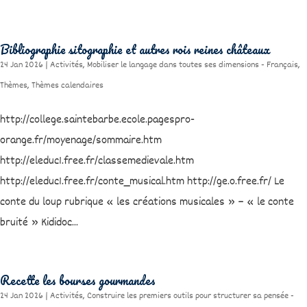
Bibliographie sitographie et autres rois reines châteaux
24 Jan 2026
|
Activités
,
Mobiliser le langage dans toutes ses dimensions - Français
,
Thèmes
,
Thèmes calendaires
http://college.saintebarbe.ecole.pagespro-
orange.fr/moyenage/sommaire.htm
http://eleduc1.free.fr/classemedievale.htm
http://eleduc1.free.fr/conte_musical.htm http://ge.o.free.fr/ Le
conte du loup rubrique « les créations musicales » – « le conte
bruité » Kididoc...
Recette les bourses gourmandes
24 Jan 2026
|
Activités
,
Construire les premiers outils pour structurer sa pensée -