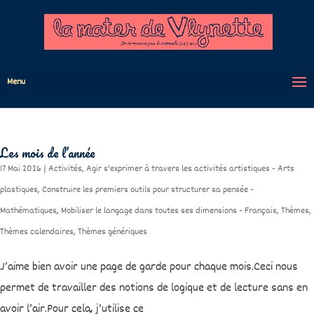
Menu
Les mois de l’année
17 Mai 2026
|
Activités
,
Agir s'exprimer à travers les activités artistiques - Arts
plastiques
,
Construire les premiers outils pour structurer sa pensée -
Mathématiques
,
Mobiliser le langage dans toutes ses dimensions - Français
,
Thèmes
,
Thèmes calendaires
,
Thèmes génériques
J’aime bien avoir une page de garde pour chaque mois.Ceci nous
permet de travailler des notions de logique et de lecture sans en
avoir l’air.Pour cela, j’utilise ce