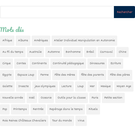
Mots clés
Afrique
Albums
Amériques
Atelier Individuel Manipulation en Autonomie
Au fil du temps
Australie
Automne
Bonhomme
Brésil
Carnaval
Chine
Cirque
Contes
Continents
Continuité pédagogique
Dinosaures
Ecriture
Egypte
Espace Loup
Ferme
Fête des mères
fête des parents
Fête des pères
Galette
Insecte
jeux olympiques
Lecture
Loup
Mer
Mexique
Moyen Age
Nouvelle année
Noël
Oceanie
Outils pour la classe
Paris
Petite section
Pop
Printemps
Rentrée
Repérage dans le temps
Rituels
Rois Reines Châteaux Chevaliers
Tour du monde
Virus