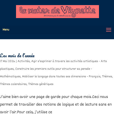
Menu
Les mois de l’année
17 Mai 2026
|
Activités
,
Agir s'exprimer à travers les activités artistiques - Arts
plastiques
,
Construire les premiers outils pour structurer sa pensée -
Mathématiques
,
Mobiliser le langage dans toutes ses dimensions - Français
,
Thèmes
,
Thèmes calendaires
,
Thèmes génériques
J’aime bien avoir une page de garde pour chaque mois.Ceci nous
permet de travailler des notions de logique et de lecture sans en
avoir l’air.Pour cela, j’utilise ce