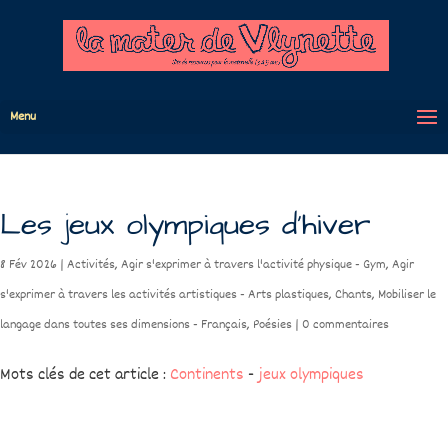
Menu
Les jeux olympiques d’hiver
8 Fév 2026
|
Activités
,
Agir s'exprimer à travers l'activité physique - Gym
,
Agir
s'exprimer à travers les activités artistiques - Arts plastiques
,
Chants
,
Mobiliser le
langage dans toutes ses dimensions - Français
,
Poésies
|
0 commentaires
Mots clés de cet article :
Continents
-
jeux olympiques