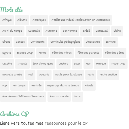
Mots clés
Afrique
Albums
Amériques
Atelier Individuel Manipulation en Autonomie
Au fil du temps
Australie
Automne
Bonhomme
Brésil
Carnaval
Chine
Cirque
Contes
Continents
Continuité pédagogique
Dinosaures
Ecriture
Egypte
Espace Loup
Ferme
Fête des mères
fête des parents
Fête des pères
Galette
Insecte
jeux olympiques
Lecture
Loup
Mer
Mexique
Moyen Age
Nouvelle année
Noël
Oceanie
Outils pour la classe
Paris
Petite section
Pop
Printemps
Rentrée
Repérage dans le temps
Rituels
Rois Reines Châteaux Chevaliers
Tour du monde
Virus
Archives CP
Liens vers toutes mes
ressources pour le CP