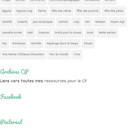
Cirque
Contes
Continents
Continuité pédagogique
Dinosaures
Ecriture
Egypte
Espace Loup
Ferme
Fête des mères
fête des parents
Fête des pères
Galette
Insecte
jeux olympiques
Lecture
Loup
Mer
Mexique
Moyen Age
Nouvelle année
Noël
Oceanie
Outils pour la classe
Paris
Petite section
Pop
Printemps
Rentrée
Repérage dans le temps
Rituels
Rois Reines Châteaux Chevaliers
Tour du monde
Virus
Archives CP
Liens vers toutes mes
ressources pour le CP
Facebook
Pinterest