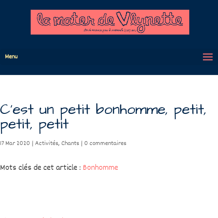
Menu
C’est un petit bonhomme, petit,
petit, petit
17 Mar 2020
|
Activités
,
Chants
|
0 commentaires
Mots clés de cet article :
Bonhomme