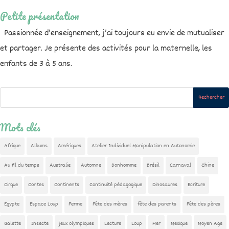
Petite présentation
Passionnée d’enseignement, j’ai toujours eu envie de mutualiser
et partager. Je présente des activités pour la maternelle, les
enfants de 3 à 5 ans.
Mots clés
Afrique
Albums
Amériques
Atelier Individuel Manipulation en Autonomie
Au fil du temps
Australie
Automne
Bonhomme
Brésil
Carnaval
Chine
Cirque
Contes
Continents
Continuité pédagogique
Dinosaures
Ecriture
Egypte
Espace Loup
Ferme
Fête des mères
fête des parents
Fête des pères
Galette
Insecte
jeux olympiques
Lecture
Loup
Mer
Mexique
Moyen Age