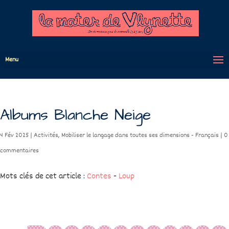
Menu
Albums Blanche Neige
4 Fév 2025
|
Activités
,
Mobiliser le langage dans toutes ses dimensions - Français
|
0
commentaires
Mots clés de cet article :
Contes
-
Loup