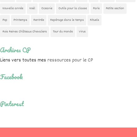
Nouvelle année
Noël
Oceanie
Outils pour la classe
Paris
Petite section
Pop
Printemps
Rentrée
Repérage dans le temps
Rituels
Rois Reines Châteaux Chevaliers
Tour du monde
Virus
Archives CP
Liens vers toutes mes
ressources pour le CP
Facebook
Pinterest