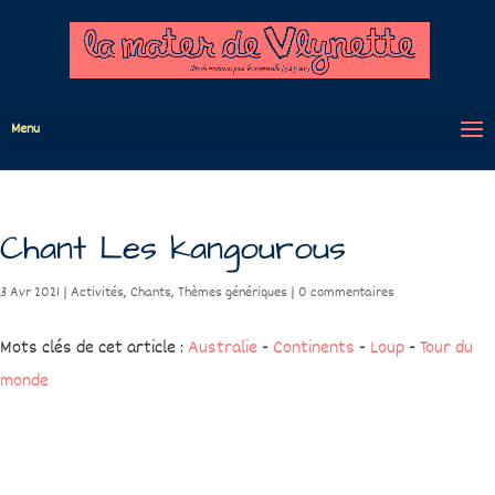
Menu
Chant Les kangourous
3 Avr 2021
|
Activités
,
Chants
,
Thèmes génériques
|
0 commentaires
Mots clés de cet article :
Australie
-
Continents
-
Loup
-
Tour du
monde