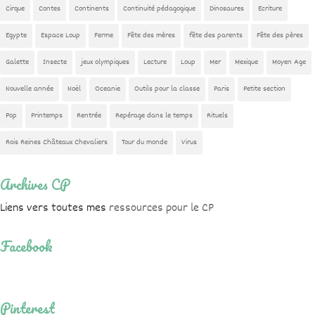
Cirque
Contes
Continents
Continuité pédagogique
Dinosaures
Ecriture
Egypte
Espace Loup
Ferme
Fête des mères
fête des parents
Fête des pères
Galette
Insecte
jeux olympiques
Lecture
Loup
Mer
Mexique
Moyen Age
Nouvelle année
Noël
Oceanie
Outils pour la classe
Paris
Petite section
Pop
Printemps
Rentrée
Repérage dans le temps
Rituels
Rois Reines Châteaux Chevaliers
Tour du monde
Virus
Archives CP
Liens vers toutes mes
ressources pour le CP
Facebook
Pinterest