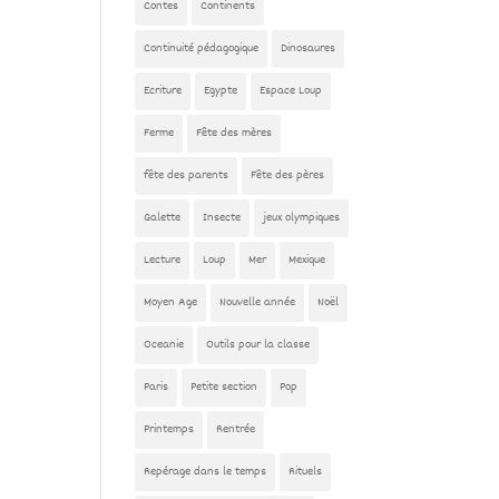
Contes
Continents
Continuité pédagogique
Dinosaures
Ecriture
Egypte
Espace Loup
Ferme
Fête des mères
fête des parents
Fête des pères
Galette
Insecte
jeux olympiques
Lecture
Loup
Mer
Mexique
Moyen Age
Nouvelle année
Noël
Oceanie
Outils pour la classe
Paris
Petite section
Pop
Printemps
Rentrée
Repérage dans le temps
Rituels