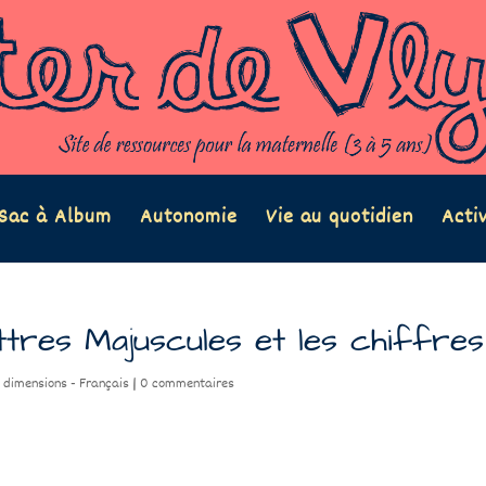
Sac à Album
Autonomie
Vie au quotidien
Acti
ttres Majuscules et les chiffres
s dimensions - Français
|
0 commentaires