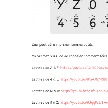
Ceci peut être imprimer comme outils .
Ca permet aussi de se rappeler comment faire p
Lettres de A à F:
https://youtu.be/LXkECDWxVR
Lettres de G à L:
https://youtu.be/lFuAJNjYCE0
Lettres de M à R:
https://youtu.be/AxfhIYnnjn0
Lettres de S à Z:
https://youtu.be/R3gqFslv8kw