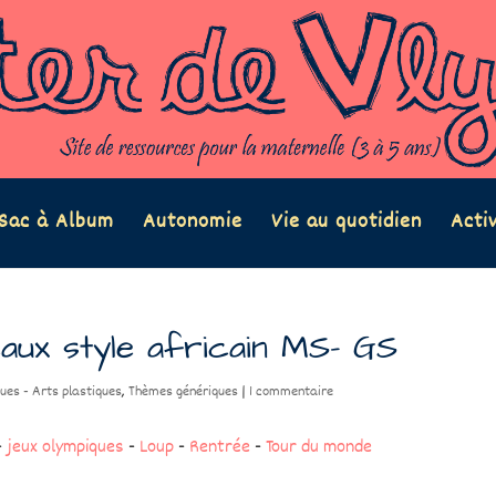
Sac à Album
Autonomie
Vie au quotidien
Acti
aux style africain MS- GS
ques - Arts plastiques
,
Thèmes génériques
|
1 commentaire
-
jeux olympiques
-
Loup
-
Rentrée
-
Tour du monde