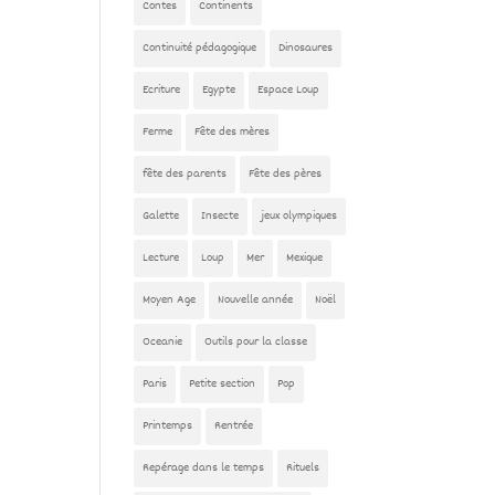
Contes
Continents
Continuité pédagogique
Dinosaures
Ecriture
Egypte
Espace Loup
Ferme
Fête des mères
fête des parents
Fête des pères
Galette
Insecte
jeux olympiques
Lecture
Loup
Mer
Mexique
Moyen Age
Nouvelle année
Noël
Oceanie
Outils pour la classe
Paris
Petite section
Pop
Printemps
Rentrée
Repérage dans le temps
Rituels