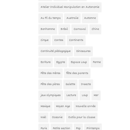
Atelier Individuel Manipulation en Autonomie
Au fil du temps
Australie
Automne
Bonhomme
Brésil
Carnaval
Chine
Cirque
Contes
Continents
Continuité pédagogique
Dinosaures
Ecriture
Egypte
Espace Loup
Ferme
Fête des mères
fête des parents
Fête des pères
Galette
Insecte
jeux olympiques
Lecture
Loup
Mer
Mexique
Moyen Age
Nouvelle année
Noël
Oceanie
Outils pour la classe
Paris
Petite section
Pop
Printemps