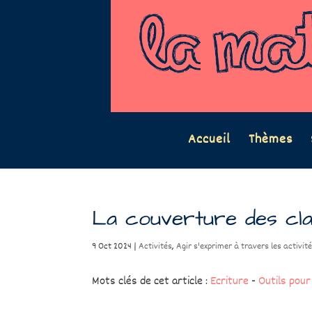
Accueil
Thèmes
La couverture des cl
9 Oct 2024
|
Activités
,
Agir s'exprimer à travers les activité
Mots clés de cet article :
Ecriture
-
Outils pour