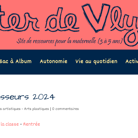
Sac à Album
Autonomie
Vie au quotidien
Acti
asseurs 2024
s artistiques - Arts plastiques
|
0 commentaires
 la classe
-
Rentrée