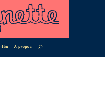
vités
A propos