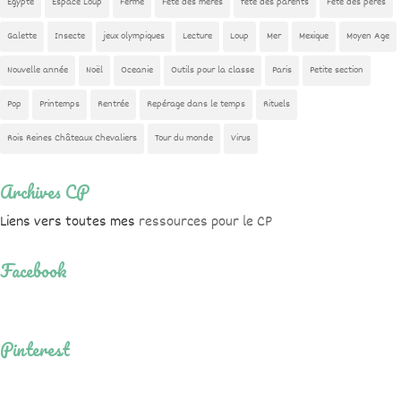
Egypte
Espace Loup
Ferme
Fête des mères
fête des parents
Fête des pères
Galette
Insecte
jeux olympiques
Lecture
Loup
Mer
Mexique
Moyen Age
Nouvelle année
Noël
Oceanie
Outils pour la classe
Paris
Petite section
Pop
Printemps
Rentrée
Repérage dans le temps
Rituels
Rois Reines Châteaux Chevaliers
Tour du monde
Virus
Archives CP
Liens vers toutes mes
ressources pour le CP
Facebook
Pinterest