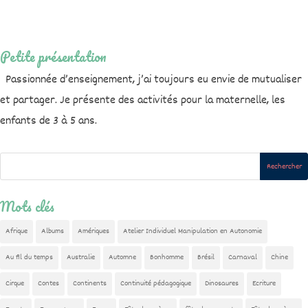
Petite présentation
Passionnée d’enseignement, j’ai toujours eu envie de mutualiser
et partager. Je présente des activités pour la maternelle, les
enfants de 3 à 5 ans.
Mots clés
Afrique
Albums
Amériques
Atelier Individuel Manipulation en Autonomie
Au fil du temps
Australie
Automne
Bonhomme
Brésil
Carnaval
Chine
Cirque
Contes
Continents
Continuité pédagogique
Dinosaures
Ecriture