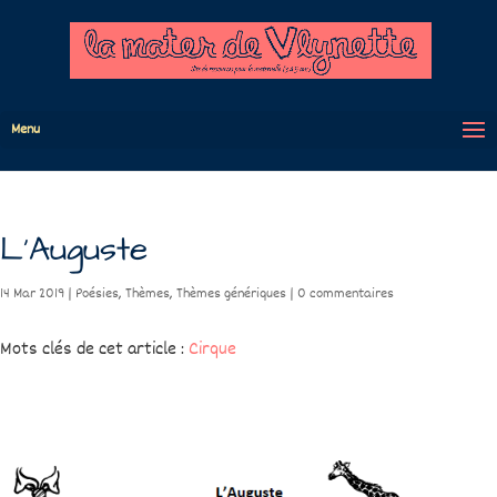
Menu
L’Auguste
14 Mar 2019
|
Poésies
,
Thèmes
,
Thèmes génériques
|
0 commentaires
Mots clés de cet article :
Cirque