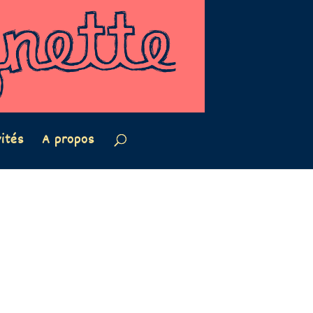
vités
A propos