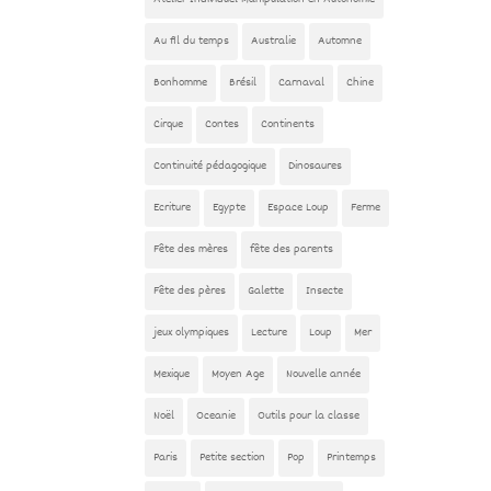
Au fil du temps
Australie
Automne
Bonhomme
Brésil
Carnaval
Chine
Cirque
Contes
Continents
Continuité pédagogique
Dinosaures
Ecriture
Egypte
Espace Loup
Ferme
Fête des mères
fête des parents
Fête des pères
Galette
Insecte
jeux olympiques
Lecture
Loup
Mer
Mexique
Moyen Age
Nouvelle année
Noël
Oceanie
Outils pour la classe
Paris
Petite section
Pop
Printemps