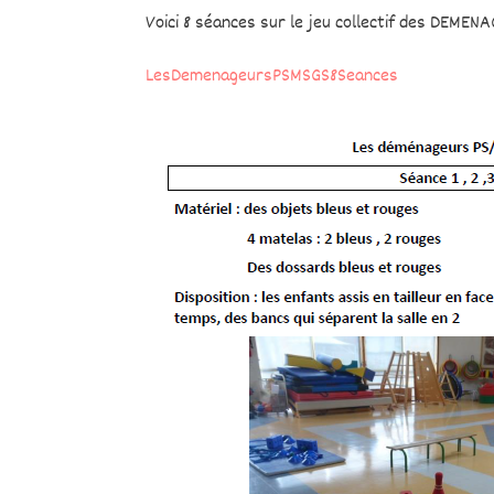
Voici 8 séances sur le jeu collectif des DEMENAG
LesDemenageursPSMSGS8Seances