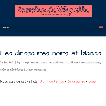
Menu
Les dinosaures noirs et blancs
26 Sep 2021
|
Agir s'exprimer à travers les activités artistiques - Arts plastiques
,
Thèmes génériques
|
0 commentaires
Mots clés de cet article :
Au fil du temps
-
Dinosaures
-
Loup