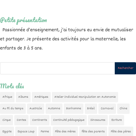
Petite présentation
Passionnée d’enseignement, j’ai toujours eu envie de mutualiser
et partager. Je présente des activités pour la maternelle, les
enfants de 3 à 5 ans.
Mots clés
Afrique
Albums
Amériques
Atelier Individuel Manipulation en Autonomie
Au fil du temps
Australie
Automne
Bonhomme
Brésil
Carnaval
Chine
Cirque
Contes
Continents
Continuité pédagogique
Dinosaures
Ecriture
Egypte
Espace Loup
Ferme
Fête des mères
fête des parents
Fête des pères