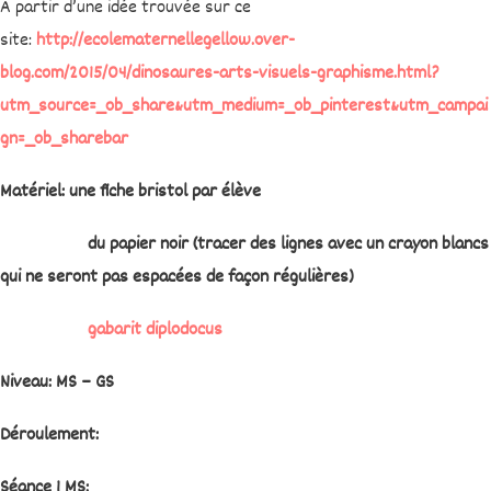
A partir d’une idée trouvée sur ce
site:
http://ecolematernellegellow.over-
blog.com/2015/04/dinosaures-arts-visuels-graphisme.html?
utm_source=_ob_share&utm_medium=_ob_pinterest&utm_campai
gn=_ob_sharebar
Matériel: une fiche bristol par élève
du papier noir (tracer des lignes avec un crayon blancs
qui ne seront pas espacées de façon régulières)
gabarit diplodocus
Niveau: MS – GS
Déroulement:
Séance 1 MS: