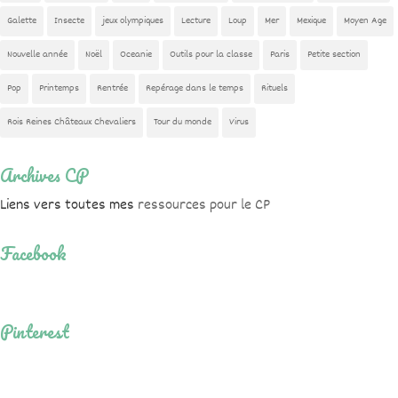
Galette
Insecte
jeux olympiques
Lecture
Loup
Mer
Mexique
Moyen Age
Nouvelle année
Noël
Oceanie
Outils pour la classe
Paris
Petite section
Pop
Printemps
Rentrée
Repérage dans le temps
Rituels
Rois Reines Châteaux Chevaliers
Tour du monde
Virus
Archives CP
Liens vers toutes mes
ressources pour le CP
Facebook
Pinterest