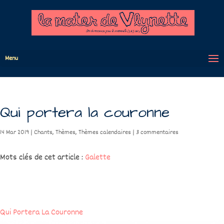
Menu
Qui portera la couronne
14 Mar 2019
|
Chants
,
Thèmes
,
Thèmes calendaires
|
3 commentaires
Mots clés de cet article :
Galette
Qui Portera La Couronne