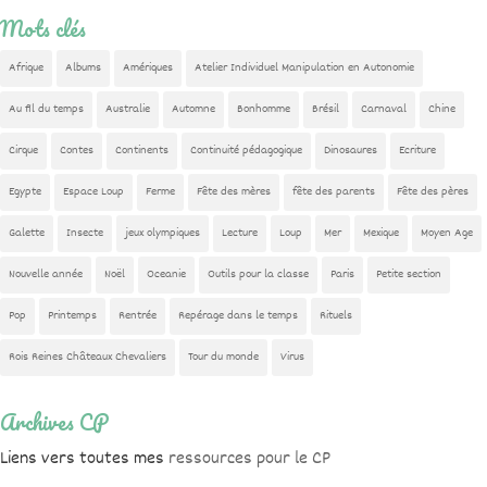
Mots clés
Afrique
Albums
Amériques
Atelier Individuel Manipulation en Autonomie
Au fil du temps
Australie
Automne
Bonhomme
Brésil
Carnaval
Chine
Cirque
Contes
Continents
Continuité pédagogique
Dinosaures
Ecriture
Egypte
Espace Loup
Ferme
Fête des mères
fête des parents
Fête des pères
Galette
Insecte
jeux olympiques
Lecture
Loup
Mer
Mexique
Moyen Age
Nouvelle année
Noël
Oceanie
Outils pour la classe
Paris
Petite section
Pop
Printemps
Rentrée
Repérage dans le temps
Rituels
Rois Reines Châteaux Chevaliers
Tour du monde
Virus
Archives CP
Liens vers toutes mes
ressources pour le CP