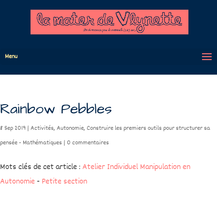
Menu
Rainbow Pebbles
8 Sep 2019
|
Activités
,
Autonomie
,
Construire les premiers outils pour structurer sa
pensée - Mathématiques
|
0 commentaires
Mots clés de cet article :
Atelier Individuel Manipulation en
Autonomie
-
Petite section