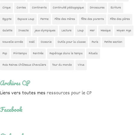
Cirque
Contes
Continents
Continuité pédagogique
Dinosaures
Ecriture
Egypte
Espace Loup
Ferme
Fête des mères
fête des parents
Fête des pères
Galette
Insecte
jeux olympiques
Lecture
Loup
Mer
Mexique
Moyen Age
Nouvelle année
Noël
Oceanie
Outils pour la classe
Paris
Petite section
Pop
Printemps
Rentrée
Repérage dans le temps
Rituels
Rois Reines Châteaux Chevaliers
Tour du monde
Virus
Archives CP
Liens vers toutes mes
ressources pour le CP
Facebook