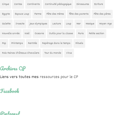
Cirque
Contes
Continents
Continuité pédagogique
Dinosaures
Ecriture
Egypte
Espace Loup
Ferme
Fête des mères
fête des parents
Fête des pères
Galette
Insecte
jeux olympiques
Lecture
Loup
Mer
Mexique
Moyen Age
Nouvelle année
Noël
Oceanie
Outils pour la classe
Paris
Petite section
Pop
Printemps
Rentrée
Repérage dans le temps
Rituels
Rois Reines Châteaux Chevaliers
Tour du monde
Virus
Archives CP
Liens vers toutes mes
ressources pour le CP
Facebook
Pinterest