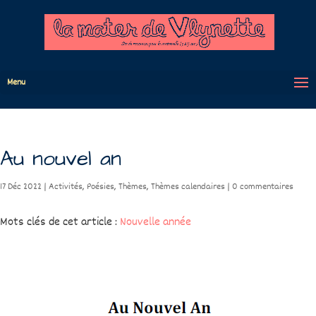
Menu
Au nouvel an
17 Déc 2022
|
Activités
,
Poésies
,
Thèmes
,
Thèmes calendaires
|
0 commentaires
Mots clés de cet article :
Nouvelle année