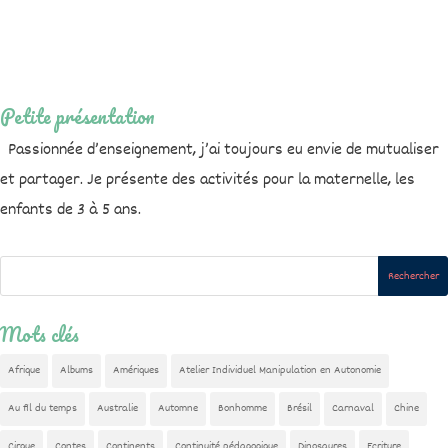
Petite présentation
Passionnée d’enseignement, j’ai toujours eu envie de mutualiser
et partager. Je présente des activités pour la maternelle, les
enfants de 3 à 5 ans.
Mots clés
Afrique
Albums
Amériques
Atelier Individuel Manipulation en Autonomie
Au fil du temps
Australie
Automne
Bonhomme
Brésil
Carnaval
Chine
Cirque
Contes
Continents
Continuité pédagogique
Dinosaures
Ecriture