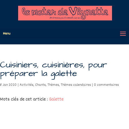
Menu
Cuisiniers, cuisinières, pour
préparer la galette
8 Jan 2020
|
Activités
,
Chants
,
Thèmes
,
Thèmes calendaires
|
0 commentaires
Mots clés de cet article :
Galette