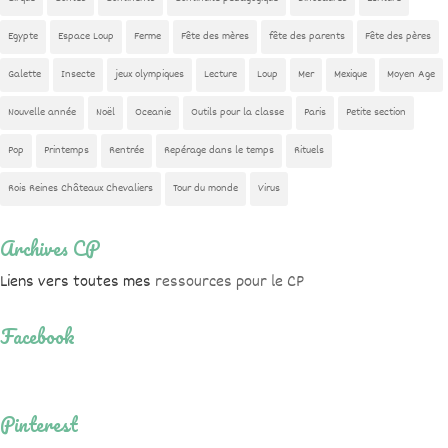
Egypte
Espace Loup
Ferme
Fête des mères
fête des parents
Fête des pères
Galette
Insecte
jeux olympiques
Lecture
Loup
Mer
Mexique
Moyen Age
Nouvelle année
Noël
Oceanie
Outils pour la classe
Paris
Petite section
Pop
Printemps
Rentrée
Repérage dans le temps
Rituels
Rois Reines Châteaux Chevaliers
Tour du monde
Virus
Archives CP
Liens vers toutes mes
ressources pour le CP
Facebook
Pinterest