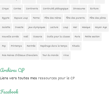
Cirque
Contes
Continents
Continuité pédagogique
Dinosaures
Ecriture
Egypte
Espace Loup
Ferme
Fête des mères
fête des parents
Fête des pères
Galette
Insecte
jeux olympiques
Lecture
Loup
Mer
Mexique
Moyen Age
Nouvelle année
Noël
Oceanie
Outils pour la classe
Paris
Petite section
Pop
Printemps
Rentrée
Repérage dans le temps
Rituels
Rois Reines Châteaux Chevaliers
Tour du monde
Virus
Archives CP
Liens vers toutes mes
ressources pour le CP
Facebook