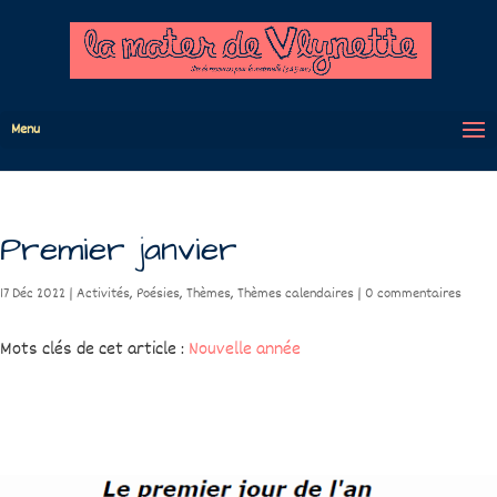
Menu
Premier janvier
17 Déc 2022
|
Activités
,
Poésies
,
Thèmes
,
Thèmes calendaires
|
0 commentaires
Mots clés de cet article :
Nouvelle année