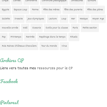
Cirque
Contes
Continents
Continuité pédagogique
Dinosaures
Ecriture
Egypte
Espace Loup
Ferme
Fête des mères
fête des parents
Fête des pères
Galette
Insecte
jeux olympiques
Lecture
Loup
Mer
Mexique
Moyen Age
Nouvelle année
Noël
Oceanie
Outils pour la classe
Paris
Petite section
Pop
Printemps
Rentrée
Repérage dans le temps
Rituels
Rois Reines Châteaux Chevaliers
Tour du monde
Virus
Archives CP
Liens vers toutes mes
ressources pour le CP
Facebook
Pinterest