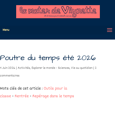
Menu
Poutre du temps été 2026
4 Juin 2026
|
Activités
,
Explorer le monde - Sciences
,
Vie au quotidien
|
2
commentaires
Mots clés de cet article :
Outils pour la
classe
-
Rentrée
-
Repérage dans le temps