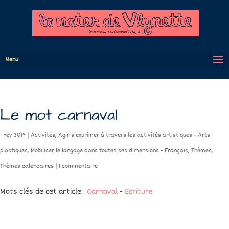
Menu
Le mot carnaval
1 Fév 2019
|
Activités
,
Agir s'exprimer à travers les activités artistiques - Arts
plastiques
,
Mobiliser le langage dans toutes ses dimensions - Français
,
Thèmes
,
Thèmes calendaires
|
1 commentaire
Mots clés de cet article :
Carnaval
-
Ecriture