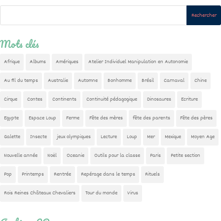
Mots clés
Afrique
Albums
Amériques
Atelier Individuel Manipulation en Autonomie
Au fil du temps
Australie
Automne
Bonhomme
Brésil
Carnaval
Chine
Cirque
Contes
Continents
Continuité pédagogique
Dinosaures
Ecriture
Egypte
Espace Loup
Ferme
Fête des mères
fête des parents
Fête des pères
Galette
Insecte
jeux olympiques
Lecture
Loup
Mer
Mexique
Moyen Age
Nouvelle année
Noël
Oceanie
Outils pour la classe
Paris
Petite section
Pop
Printemps
Rentrée
Repérage dans le temps
Rituels
Rois Reines Châteaux Chevaliers
Tour du monde
Virus