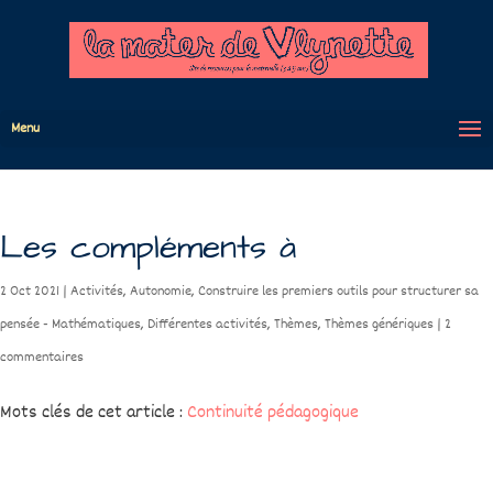
Menu
Les compléments à
2 Oct 2021
|
Activités
,
Autonomie
,
Construire les premiers outils pour structurer sa
pensée - Mathématiques
,
Différentes activités
,
Thèmes
,
Thèmes génériques
|
2
commentaires
Mots clés de cet article :
Continuité pédagogique