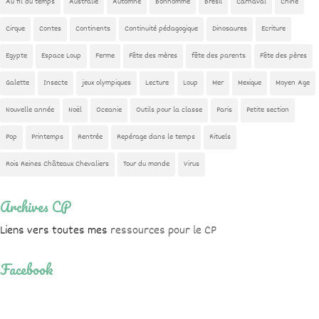
Au fil du temps
Australie
Automne
Bonhomme
Brésil
Carnaval
Chine
Cirque
Contes
Continents
Continuité pédagogique
Dinosaures
Ecriture
Egypte
Espace Loup
Ferme
Fête des mères
fête des parents
Fête des pères
Galette
Insecte
jeux olympiques
Lecture
Loup
Mer
Mexique
Moyen Age
Nouvelle année
Noël
Oceanie
Outils pour la classe
Paris
Petite section
Pop
Printemps
Rentrée
Repérage dans le temps
Rituels
Rois Reines Châteaux Chevaliers
Tour du monde
Virus
Archives CP
Liens vers toutes mes
ressources pour le CP
Facebook