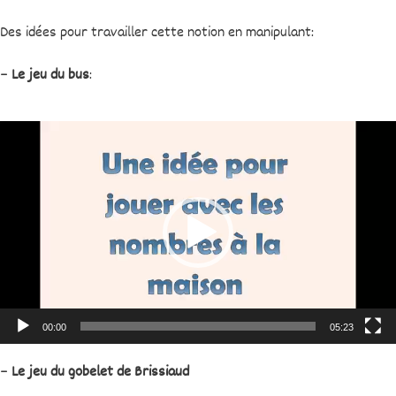
Des idées pour travailler cette notion en manipulant:
–
Le jeu du bus
:
Lecteur
vidéo
00:00
05:23
–
Le jeu du gobelet de Brissiaud