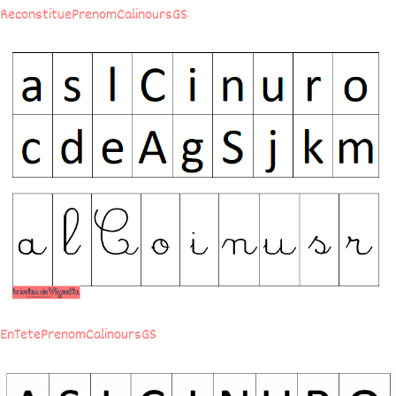
ReconstituePrenomCalinoursGS
EnTetePrenomCalinoursGS