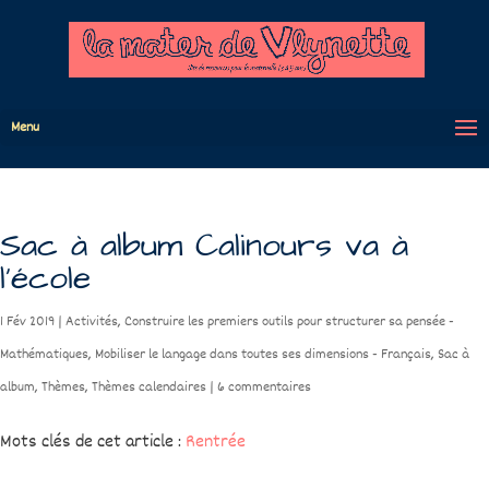
Menu
Sac à album Calinours va à
l’école
1 Fév 2019
|
Activités
,
Construire les premiers outils pour structurer sa pensée -
Mathématiques
,
Mobiliser le langage dans toutes ses dimensions - Français
,
Sac à
album
,
Thèmes
,
Thèmes calendaires
|
6 commentaires
Mots clés de cet article :
Rentrée