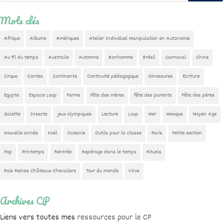
Mots clés
Afrique
Albums
Amériques
Atelier Individuel Manipulation en Autonomie
Au fil du temps
Australie
Automne
Bonhomme
Brésil
Carnaval
Chine
Cirque
Contes
Continents
Continuité pédagogique
Dinosaures
Ecriture
Egypte
Espace Loup
Ferme
Fête des mères
fête des parents
Fête des pères
Galette
Insecte
jeux olympiques
Lecture
Loup
Mer
Mexique
Moyen Age
Nouvelle année
Noël
Oceanie
Outils pour la classe
Paris
Petite section
Pop
Printemps
Rentrée
Repérage dans le temps
Rituels
Rois Reines Châteaux Chevaliers
Tour du monde
Virus
Archives CP
Liens vers toutes mes
ressources pour le CP